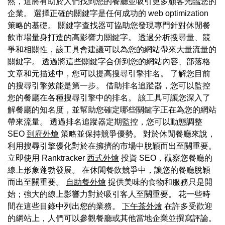
然，這將有助於人們找到您的餐廳並吸引更多顧客光臨您的
企業。 選擇正確的關鍵字是任何成功的 web optimization
策略的基礎。 關鍵字查找器可協助您發現專門針對休閒餐
飲市場量身打造的高影響力關鍵字。 透過分析搜尋量、競
爭和相關性，該工具會建議可以為您的網站帶來大量流量的
關鍵字。 透過將這些關鍵字合併到您的網站內容、部落格
文章和元描述中，您可以提高搜尋引擎排名。 了解您目前
的搜尋引擎效能是第一步。 借助排名追蹤器，您可以監控
您的餐廳在各種搜尋引擎中的排名。 該工具可讓您深入了
解餐廳的知名度，並幫助您確定哪些關鍵字正在為您的網站
帶來流量。 透過排名追蹤器定期監控，您可以動態調整
SEO
到府外燴
策略並保持競爭優勢。 對於休閒餐廳來說，
利用搜尋引擎優化對於在擁擠的市場中脫穎而出至關重要。
立即使用 Ranktracker
西式外燴
投資 SEO，觀察您餐廳的
線上形象蓬勃發展。 在休閒餐飲競爭中，讓您的餐廳脫穎
而出至關重要。
自助餐外燴
提供美味的食物和服務只是開
始；強大的線上影響力對於吸引客人至關重要。 花一些時
間在這些目錄中列出您的業務。
下午茶外燴
在許多受歡迎
的網站上，人們可以參觀餐廳或其他當地企業並撰寫評論。