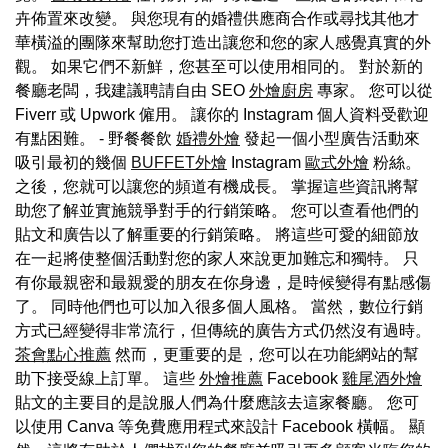
卉佈置來改變。 與您現有的婚禮供應商合作或尋找其他才
華橫溢的團隊來幫助您打造出讓您和您的家人感覺真實的外
觀。 如果它們不新鮮，您甚至可以使用相同的。 對於新的
餐廳老闆，我建議聘請自由 SEO
外燴廚房
專家。 您可以從
Fiverr 或 Upwork 僱用。 讓你的 Instagram 個人資料受歡迎
有點困難。 - 野餐餐飲
婚禮外燴
發起一個小型廣告活動來
吸引最初的幾個
BUFFET外燴
Instagram
歐式外燴
粉絲。
之後，您就可以讓您的頻道有機成長。 掌握這些資訊將幫
助您了解並實施競爭對手的行銷策略。 您可以查看他們的
貼文和廣告以了解重要的行銷策略。 將這些可愛的細節放
在一起將使整個活動對您的家人來說更加難忘和獨特。 只
有你最親密和最親愛的朋友在你身邊，是時候變得有點感傷
了。 同時他們也可以加入很多個人風格。 當然，數位行銷
方式已經變得非常流行，但傳統的廣告方式仍然沒有過時。
茶會點心推薦
然而，更重要的是，您可以在功能網站的幫
助下接受線上訂單。 這些
外燴推薦
Facebook
雞尾酒外燴
貼文的主要目的是說服人們為什麼應該去這家餐廳。 您可
以使用 Canva 等免費應用程式來設計 Facebook 橫幅。 顯