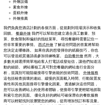
外燴設備
素食外燴
蛋糕外燴
外燴推薦
我們負責您酒店計劃的各個方面，從規劃到現場演示和收集
回饋。
餐廳外燴
我們可以幫助您建立適合員工數量、預
算、飲食限制和偏好的指紋菜單。 尋找餐廳時需要記住一
些非常重要的事情。
西式外燴
了解這些問題的答案將幫助
您決定走哪條路。 如果你真的想發揮你的紙藝技巧，你也
可以發送紙質邀請函參加排練晚宴。
自助餐外燴
然而，大
多數夫婦選擇簡單地給客人打電話或發短信，讓他們知道活
動的細節。 網站審核工具可對您餐廳的網站進行全面分
析，並識別可能阻礙搜尋引擎效能的技術問題。
外燴服務
這包括檢查損壞的連結、緩慢的頁面載入時間、行動裝置友
善性和其他頁面搜尋引擎優化因素。 透過解決這些問題，
您可以改善網站上的使用者體驗，使搜尋引擎更輕鬆地抓取
和索引您的頁面。 優化良好的網站可確保潛在的餐飲服務
商可以輕鬆找到並瀏覽您的網站，從而增加預訂和客流量。