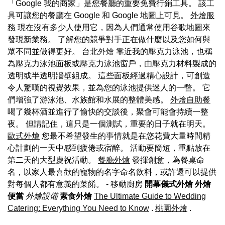
「Google 我的商家」是您餐廳的重要免費行銷工具。 該工
具可讓您的餐廳在 Google 和 Google 地圖上可見。
外燴服
務
現在沒有多少人使用它，因為人們通常使用谷歌地圖來
發現新業務。 了解您的競爭對手正在做什麼以及您如何與
眾不同並做得更好。
台北外燴
靠近我的壓克力泳池，也稱
為壓克力泳池面板或壓克力泳池窗戶，由壓克力材料製成的
透明或半透明牆壁組成。 這些面板經過精心設計，可創造
令人驚嘆的視覺效果，並為您的泳池提供迷人的一瞥。 它
們增強了游泳池、水族館和水展的整體美感。
外燴自助餐
喝了幾杯酒並進行了愉快的交談後，聚會可能會持續一整
夜。 但請記住，這只是一個測試，重要的日子就在明天。
歐式外燴
您最不希望發生的事情就是在您花費大量時間精
心計劃的一天中感到疲倦或宿醉。 活動要簡短，重點放在
第二天的大型慶祝活動。
餐廳外燴
發揮創意，為餐桌命
名，以家人最喜歡的寵物的名字命名飲料，或許還可以提供
對每個人都有意義的菜餚。
- 移動廚房
開幕儀式外燴
外燴
便當
外燴設備
素食外燴
The Ultimate Guide to Wedding
Catering: Everything You Need to Know
.
桃園外燴
.